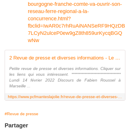
bourgogne-franche-comte-va-ouvrir-son-
reseau-ferre-regional-a-la-
concurrence.html?
fbclid=IwAR0c7rhRuAiNANSeRF9HQzDB
7LCyN2ulceP0ew9gZ8th859urKycqBGQ
wNw
2 Revue de presse et diverses informations - Le blog de pcfmanteslajolie
Petite revue de presse et diverses informations. Cliquer sur
les liens qui vous intéressent. **********************************
Lundi 14 février 2022 Discours de Fabien Roussel à
Marseille ...
https://www.pcfmanteslajolie.fr/revue-de-presse-et-diverses-informations.html
#Revue de presse
Partager