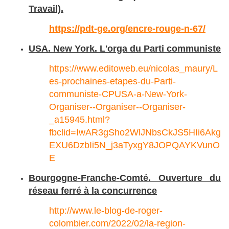
Travail).
https://pdt-ge.org/encre-rouge-n-67/
USA. New York. L'orga du Parti communiste
https://www.editoweb.eu/nicolas_maury/L
es-prochaines-etapes-du-Parti-
communiste-CPUSA-a-New-York-
Organiser--Organiser--Organiser-
_a15945.html?
fbclid=IwAR3gSho2WlJNbsCkJS5HIi6Akg
EXU6DzbIi5N_j3aTyxgY8JOPQAYKVunO
E
Bourgogne-Franche-Comté. Ouverture du
réseau ferré à la concurrence
http://www.le-blog-de-roger-
colombier.com/2022/02/la-region-