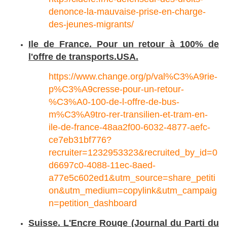
denonce-la-mauvaise-prise-en-charge-
des-jeunes-migrants/
Ile de France. Pour un retour à 100% de
l'offre de transports.USA.
https://www.change.org/p/val%C3%A9rie-
p%C3%A9cresse-pour-un-retour-
%C3%A0-100-de-l-offre-de-bus-
m%C3%A9tro-rer-transilien-et-tram-en-
ile-de-france-48aa2f00-6032-4877-aefc-
ce7eb31bf776?
recruiter=1232953323&recruited_by_id=0
d6697c0-4088-11ec-8aed-
a77e5c602ed1&utm_source=share_petiti
on&utm_medium=copylink&utm_campaig
n=petition_dashboard
Suisse. L'Encre Rouge (Journal du Parti du