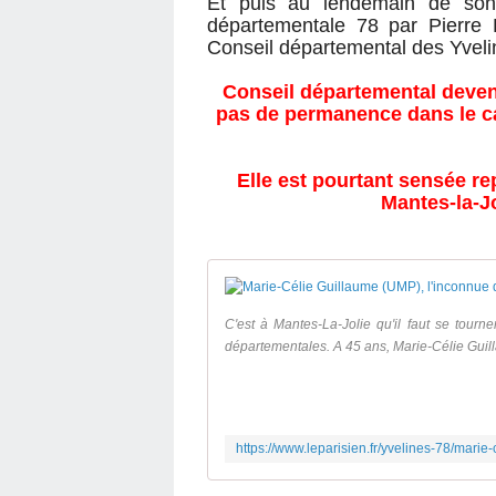
Et puis au lendemain de son é
départementale 78 par Pierre B
Conseil départemental des Yveli
Conseil départemental devenu
pas de permanence dans le can
Elle est pourtant sensée re
Mantes-la-Jo
C'est à Mantes-La-Jolie qu'il faut se tourn
départementales. A 45 ans, Marie-Célie Guil