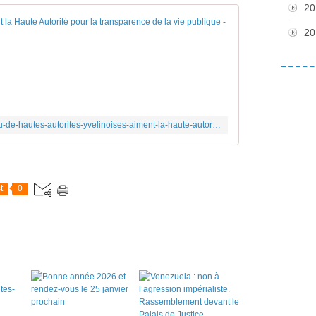
20
Peu de hautes aut
20
D
e
n
o
m
b
https://contrib.city/index.php/2021/02/25/peu-de-hautes-autorites-yvelinoises-aiment-la-haute-autorite-pour-la-transparence-de-la-vie-publique/
r
e
u
x
h
t
0
a
u
t
s
é
l
u
s
d