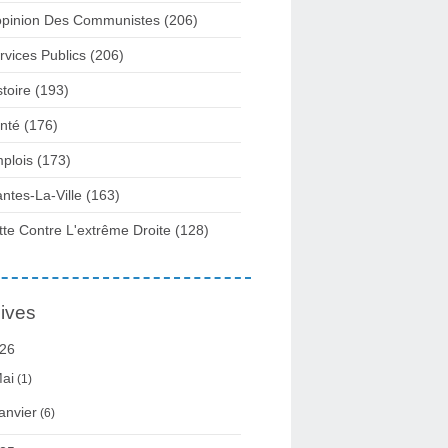
opinion Des Communistes
(206)
rvices Publics
(206)
stoire
(193)
nté
(176)
plois
(173)
ntes-La-Ville
(163)
tte Contre L'extrême Droite
(128)
ives
26
ai
(1)
anvier
(6)