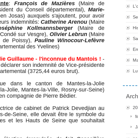
ante
:
François de Mazières
(Maire de
L'
ident du Conseil départemental),
Marie-
n Josas) auxquels s'ajoutent, pour avoir
Se
leurs indemnités:
Catherine Arenou
(Maire
oséphine Kollmannsberger
(Maire de
Hi
 Condé sur Vesgre),
Olivier Lebrun
(Maire
Sa
 de Poissy),
Pauline Winocour-Lefèvre
artemental des Yvelines)
Em
élie Guillaume - l'inconnue du Mantois !
-
Ma
e déclarer son indemnité de Vice-présidente
artemental (3725,44 euros brut).
Lu
rue dans le canton de Mantes-la-Jolie
a-Jolie, Mantes-la-Ville, Rosny-sur-Seine)
s en compagnie de Pierre Bédier.
Arch
ctrice de cabinet de Patrick Devedjian au
20
-de-Seine, elle devait être le symbole du
M
es et les Hauts de Seine que souhaitait
J