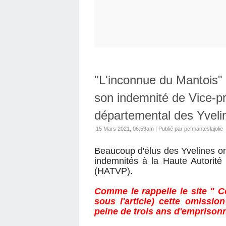
"L'inconnue du Mantois" a
son indemnité de Vice-p
départemental des Yveli
15 Mars 2021, 06:59am
|
Publié par pcfmanteslajolie
Beaucoup d'élus des Yvelines ont
indemnités à la Haute Autorité
(HATVP).
Comme le rappelle le site " Co
sous l'article) cette omissio
peine de trois ans d'emprison