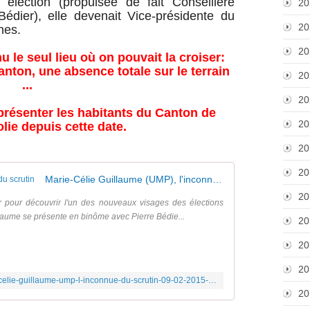
lection (propulsée de fait Conseillère
20
édier), elle devenait Vice-présidente du
20
nes.
20
 le seul lieu où on pouvait la croiser:
ton, une absence totale sur le terrain
20
...
20
présenter les habitants du Canton de
20
lie depuis cette date.
20
20
Marie-Célie Guillaume (UMP), l'inconnue du scrutin
20
er pour découvrir l'un des nouveaux visages des élections
laume se présente en binôme avec Pierre Bédie...
20
20
20
https://www.leparisien.fr/yvelines-78/marie-celie-guillaume-ump-l-inconnue-du-scrutin-09-02-2015-4516963.php
20