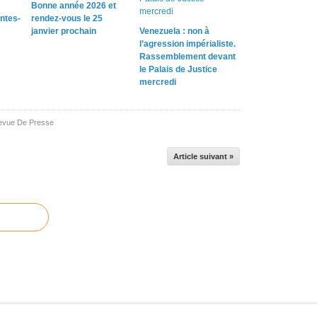
Bonne année 2026 et
e
ntes-
rendez-vous le 25
s
janvier prochain
Venezuela : non à
Y
l’agression impérialiste.
v
Rassemblement devant
e
le Palais de Justice
mercredi
l
i
n
evue De Presse
e
s
(
Article suivant »
7
8
)
o
n
t
t
e
n
d
a