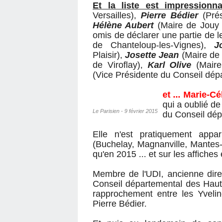
Et la liste est impressionn
Versailles),
Pierre Bédier
(Prés
Hélène Aubert
(Maire de Jouy e
omis de déclarer une partie de 
de Chanteloup-les-Vignes),
J
Plaisir),
Josette Jean
(Maire de
de Viroflay),
Karl Olive
(Maire
(Vice Présidente du Conseil dép
et ... Marie-C
qui a oublié d
Le Parisien - 9 février 2015
du Conseil dép
Elle n'est pratiquement appa
(Buchelay, Magnanville, Mantes-l
qu'en 2015 ... et sur les affiche
Membre de l'UDI, ancienne dire
Conseil départemental des Hauts
rapprochement entre les Yvelin
Pierre Bédier.