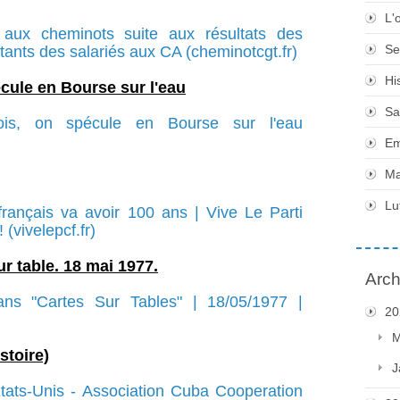
L'
aux cheminots suite aux résultats des
Se
tants des salariés aux CA (cheminotcgt.fr)
Hi
écule en Bourse sur l'eau
Sa
ois, on spécule en Bourse sur l'eau
Em
Ma
Lu
rançais va avoir 100 ans | Vive Le Parti
(vivelepcf.fr)
r table. 18 mai 1977.
Arch
ns "Cartes Sur Tables" | 18/05/1977 |
20
M
stoire)
J
tats-Unis - Association Cuba Cooperation