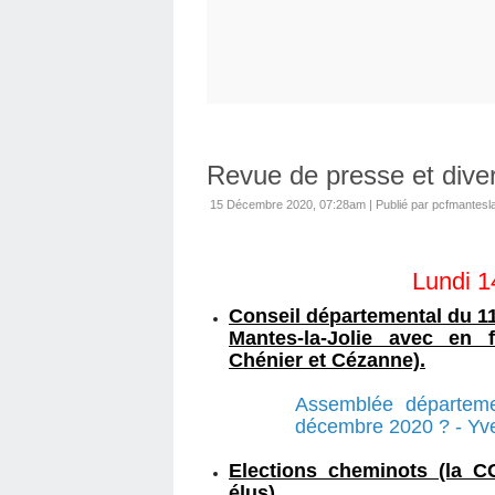
Revue de presse et dive
15 Décembre 2020, 07:28am
|
Publié par pcfmantesla
Lundi 
Conseil départemental du 1
Mantes-la-Jolie avec en 
Chénier et Cézanne).
Assemblée départeme
décembre 2020 ? - Yveli
Elections cheminots (la 
élus)