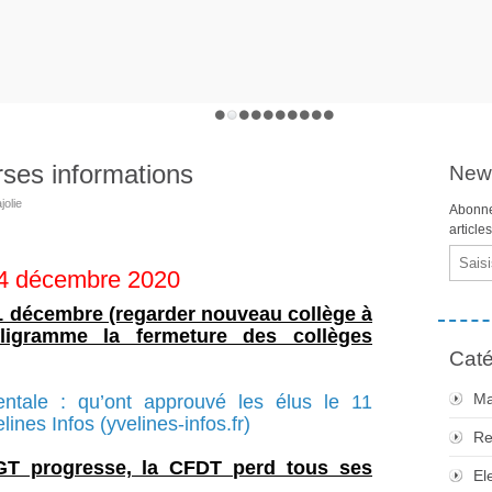
rses informations
News
jolie
Abonne
article
Email
14 décembre 2020
1 décembre (regarder nouveau collège à
fligramme la fermeture des collèges
Caté
Ma
ntale : qu’ont approuvé les élus le 11
nes Infos (yvelines-infos.fr)
Re
CGT progresse, la CFDT perd tous ses
El