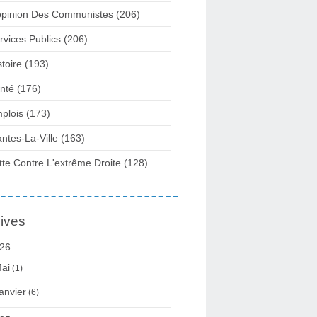
opinion Des Communistes
(206)
rvices Publics
(206)
stoire
(193)
nté
(176)
plois
(173)
ntes-La-Ville
(163)
tte Contre L'extrême Droite
(128)
ives
26
ai
(1)
anvier
(6)