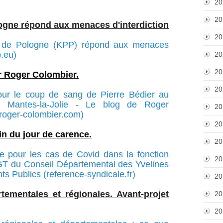
20
20
ogne répond aux menaces d'interdiction
20
 de Pologne (KPP) répond aux menaces
b.eu)
20
20
r Roger Colombier.
20
pour le coup de sang de Pierre Bédier au
e Mantes-la-Jolie - Le blog de Roger
20
-roger-colombier.com)
20
n du jour de carence.
20
e pour les cas de Covid dans la fonction
20
GT du Conseil Départemental des Yvelines
ts Publics (reference-syndicale.fr)
20
tementales et régionales. Avant-projet
20
20