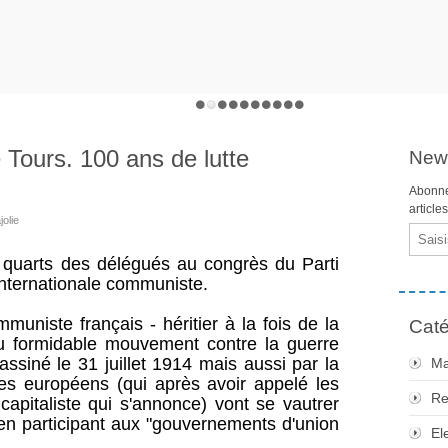
Tours. 100 ans de lutte
News
Abonne
article
jolie
Email
 quarts des délégués au congrès du Parti
'internationale communiste.
muniste français - héritier à la fois de la
Caté
du formidable mouvement contre la guerre
ssiné le 31 juillet 1914 mais aussi par la
Ma
stes européens (qui après avoir appelé les
Re
capitaliste qui s'annonce) vont se vautrer
 en participant aux "gouvernements d'union
El