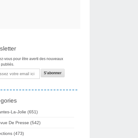
letter
z-vous pour être averti des nouveaux
s publiés.
gories
ntes-La-Jolie
(651)
vue De Presse
(542)
ections
(473)