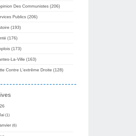
opinion Des Communistes
(206)
rvices Publics
(206)
stoire
(193)
nté
(176)
plois
(173)
ntes-La-Ville
(163)
tte Contre L'extrême Droite
(128)
ives
26
ai
(1)
anvier
(6)