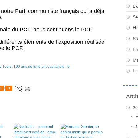
L'
 notre Parti communiste français qui a déjà
.
Se
Hi
ionale du PCF, nous continuons le PCF.
Sa
ifférents éléments de l'exposition réalisée
ve le PCF.
Em
Ma
Lu
t
0
Arch
20
M
J