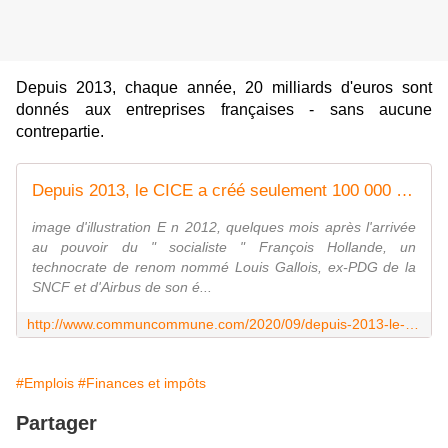
Depuis 2013, chaque année, 20 milliards d'euros sont
donnés aux entreprises françaises - sans aucune
contrepartie.
Depuis 2013, le CICE a créé seulement 100 000 emplois... qui ont chacun coûté 900 000 euros au contribuable - Commun COMMUNE [le blog d'El Diablo]
image d'illustration E n 2012, quelques mois après l'arrivée
au pouvoir du " socialiste " François Hollande, un
technocrate de renom nommé Louis Gallois, ex-PDG de la
SNCF et d'Airbus de son é...
http://www.communcommune.com/2020/09/depuis-2013-le-cice-a-cree-seulement-100-000-emplois-qui-ont-chacun-coute-900-000-euros-au-contribuable.html?utm_source=_ob_email&utm_medium=_ob_notification&utm_campaign=_ob_reader_digest
#Emplois
#Finances et impôts
Partager