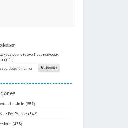
letter
z-vous pour être averti des nouveaux
s publiés.
gories
ntes-La-Jolie
(651)
vue De Presse
(542)
ections
(473)