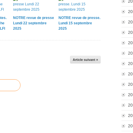
20
d
e
20
l
tes.
NOTRE revue de presse
NOTRE revue de presse.
o
20
che
Lundi 22 septembre
Lundi 15 septembre
u
LFI
2025
2025
20
p
e
20
,
l
20
a
Article suivant »
g
20
a
20
u
c
20
h
e
20
r
a
20
d
20
i
c
20
a