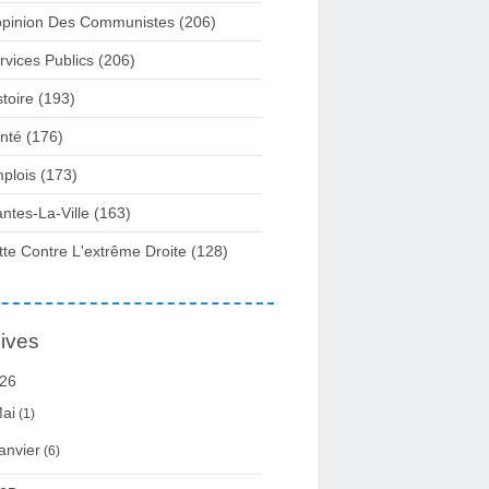
opinion Des Communistes
(206)
rvices Publics
(206)
ections municipales 2020 : la droite avec La France insoumise ou les 
stoire
(193)
nté
(176)
plois
(173)
ntes-La-Ville
(163)
tte Contre L'extrême Droite
(128)
ives
26
ai
(1)
anvier
(6)