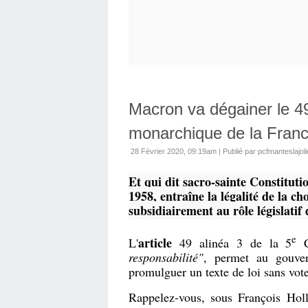
Macron va dégainer le 49
monarchique de la Fran
28 Février 2020, 09:19am
|
Publié par pcfmanteslajoli
Et qui dit sacro-sainte Constituti
1958, entraîne la légalité de la c
subsidiairement au rôle législati
e
article
L'
49 alinéa 3 de la 5
Co
responsabilité"
, permet au gouver
promulguer un texte de loi sans vot
Rappelez-vous, sous François Holl