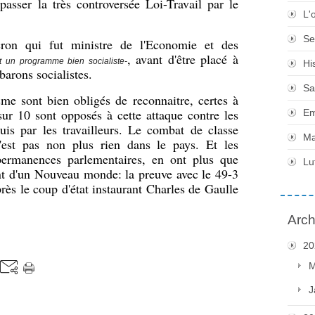
 passer la très controversée Loi-Travail par le
L'
Se
n qui fut ministre de l'Economie et des
, avant d'être placé à
ut un programme bien socialiste-
Hi
barons socialistes.
Sa
me sont bien obligés de reconnaitre, certes à
ur 10 sont opposés à cette attaque contre les
Em
quis par les travailleurs. Le combat de classe
Ma
n'est pas non plus rien dans le pays. Et les
 permanences parlementaires, en ont plus que
Lu
sont d'un Nouveau monde: la preuve avec le 49-3
rès le coup d'état instaurant Charles de Gaulle
Arch
20
M
J