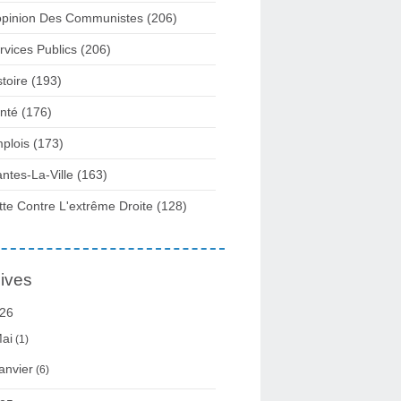
opinion Des Communistes
(206)
rvices Publics
(206)
stoire
(193)
nté
(176)
plois
(173)
ntes-La-Ville
(163)
tte Contre L'extrême Droite
(128)
ives
26
ai
(1)
anvier
(6)