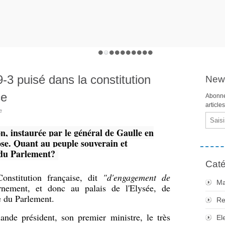
-3 puisé dans la constitution
News
ce
Abonne
article
e
Email
on, instaurée par le général de Gaulle en
hose. Quant au peuple souverain et
f du Parlement?
Caté
nstitution française, dit
"d'engagement de
Ma
nement, et donc au palais de l'Elysée, de
e du Parlement.
Re
ande président, son premier ministre, le très
El