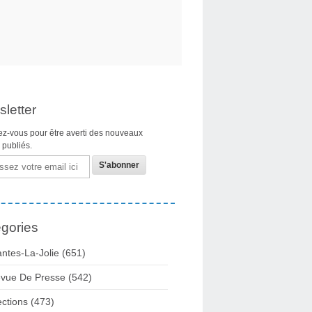
letter
z-vous pour être averti des nouveaux
s publiés.
gories
ntes-La-Jolie
(651)
vue De Presse
(542)
ections
(473)