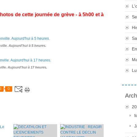
L'
otos de cette journée de grève - à 5h00 et à
Se
Hi
Sa
ille. Aujourd'hui à 5 heures.
Em
Ma
ille. Aujourd'hui à 17 heures.
Lu
t
0
Arch
20
M
J