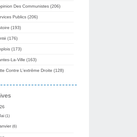
opinion Des Communistes
(206)
rvices Publics
(206)
stoire
(193)
nté
(176)
plois
(173)
ntes-La-Ville
(163)
tte Contre L'extrême Droite
(128)
ives
26
ai
(1)
anvier
(6)