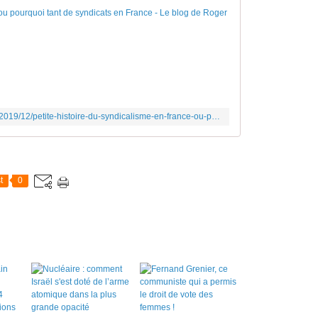
Petite histoire 
J
e
n
e
s
a
http://www.le-blog-de-roger-colombier.com/2019/12/petite-histoire-du-syndicalisme-en-france-ou-pourquoi-tant-de-syndicats-en-france.html?utm_source=_ob_email&utm_medium=_ob_notification&utm_campaign=_ob_pushmail
i
s
p
a
s
t
0
s
i
v
o
u
s
l
'
a