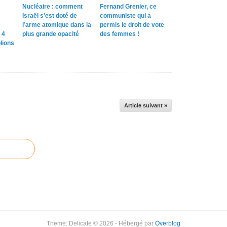
v
Nucléaire : comment
Fernand Grenier, ce
i
Israël s'est doté de
communiste qui a
e
l’arme atomique dans la
permis le droit de vote
z
 4
plus grande opacité
des femmes !
r
lions
e
m
a
r
q
u
Article suivant »
é
.
M
a
i
s
c
e
u
x
q
Theme: Delicate © 2026 - Hébergé par
Overblog
u