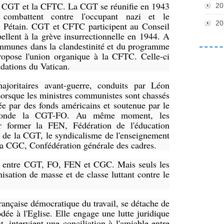
a CGT et la CFTC. La CGT se réunifie en 1943
20
s combattent contre l'occupant nazi et le
20
e Pétain. CGT et CFTC participent au Conseil
pellent à la grève insurrectionnelle en 1944. A
communes dans la clandestinité et du programme
opose l'union organique à la CFTC. Celle-ci
dations du Vatican.
joritaires avant-guerre, conduits par Léon
Lorsque les ministres communistes sont chassés
e par des fonds américains et soutenue par le
x fonde la CGT-FO. Au même moment, les
r former la FEN, Fédération de l'éducation
ur de la CGT, le syndicalisme de l'enseignement
 la CGC, Confédération générale des cadres.
isé entre CGT, FO, FEN et CGC. Mais seuls les
isation de masse et de classe luttant contre le
ançaise démocratique du travail, se détache de
dée à l'Eglise. Elle engage une lutte juridique
, intervient une conciliation à l'amiable entre