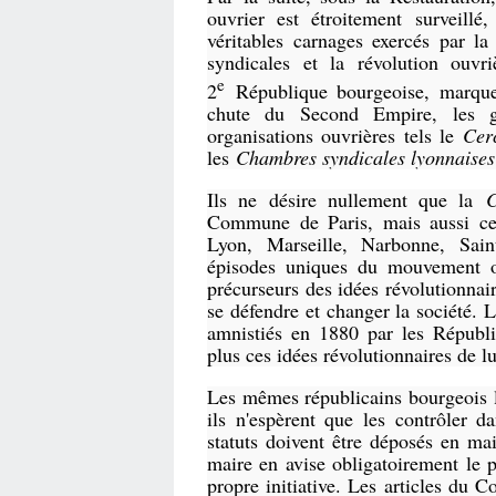
ouvrier est étroitement surveillé
véritables carnages exercés par l
syndicales et la révolution ouv
e
2
République bourgeoise, marque
chute du Second Empire, les go
organisations ouvrières tels le
Cer
les
Chambres syndicales lyonnaises
Ils ne désire nullement que la
Commune de Paris, mais aussi cell
Lyon, Marseille, Narbonne, Sain
épisodes uniques du mouvement o
précurseurs des idées révolutionnair
se défendre et changer la société.
amnistiés en 1880 par les Républi
plus ces idées révolutionnaires de lu
Les mêmes républicains bourgeois lé
ils n'espèrent que les contrôler d
statuts doivent être déposés en mai
maire en avise obligatoirement le p
propre initiative. Les articles du C