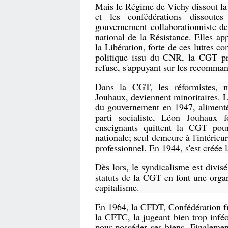
Mais le Régime de Vichy dissout l
et les confédérations dissoute
gouvernement collaborationniste d
national de la Résistance. Elles ap
la Libération, forte de ces luttes 
politique issu du CNR, la CGT pr
refuse, s'appuyant sur les recomman
Dans la CGT, les réformistes, ma
Jouhaux, deviennent minoritaires. 
du gouvernement en 1947, alimenté
parti socialiste, Léon Jouhau
enseignants quittent la CGT pou
nationale; seul demeure à l'intérie
professionnel. En 1944, s'est créée
Dès lors, le syndicalisme est div
statuts de la CGT en font une organ
capitalisme.
En 1964, la CFDT, Confédération fr
la CFTC, la jugeant bien trop inféo
pour posséder ses biens. Finalement