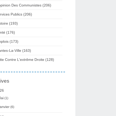
opinion Des Communistes
(206)
rvices Publics
(206)
stoire
(193)
nté
(176)
plois
(173)
ntes-La-Ville
(163)
tte Contre L'extrême Droite
(128)
ives
26
ai
(1)
anvier
(6)