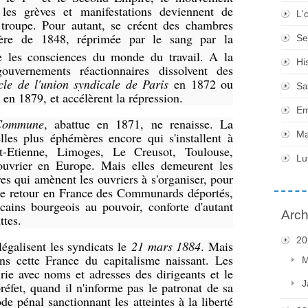
, les grèves et manifestations deviennent de
L'
a troupe. Pour autant, se créent des chambres
rière de 1848, réprimée par le sang par la
Se
 les consciences du monde du travail. A la
Hi
uvernements réactionnaires dissolvent des
cle de l'union syndicale de Paris
en 1872 ou
Sa
en 1879, et accélèrent la répression.
Em
Commune
, abattue en 1871, ne renaisse. La
Ma
es plus éphémères encore qui s'installent à
t-Etienne, Limoges, Le Creusot, Toulouse,
Lu
uvrier en Europe. Mais elles demeurent les
es qui amènent les ouvriers à s'organiser, pour
 Le retour en France des Communards déportés,
cains bourgeois au pouvoir, conforte d'autant
Arch
ttes.
20
galisent les syndicats le
21 mars 1884
. Mais
ans cette France du capitalisme naissant. Les
M
rie avec noms et adresses des dirigeants et le
J
réfet, quand il n'informe pas le patronat de sa
ode pénal sanctionnant les atteintes à la liberté