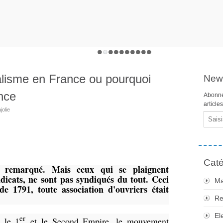
calisme en France ou pourquoi
News
nce
Abonne
article
jolie
Email
Caté
z remarqué. Mais ceux qui se plaignent
dicats, ne sont pas syndiqués du tout. Ceci
Ma
de 1791, toute association d'ouvriers était
Re
El
er
, le 1
et le Second Empire, le mouvement