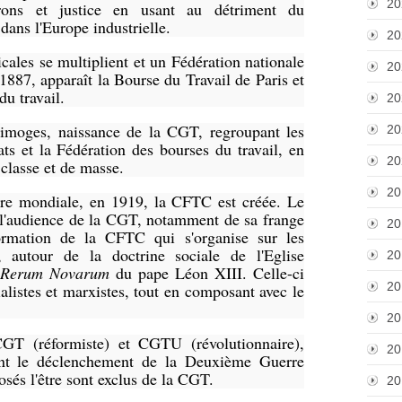
20
atrons et justice en usant au détriment du
dans l'Europe industrielle.
20
cales se multiplient et un Fédération nationale
20
1887, apparaît la Bourse du Travail de Paris et
u travail.
20
moges, naissance de la CGT, regroupant les
20
ts et la Fédération des bourses du travail, en
20
 classe et de masse.
20
re mondiale, en 1919, la CFTC est créée. Le
de l'audience de la CGT, notamment de sa frange
20
formation de la CFTC qui s'organise sur les
s, autour de la doctrine sociale de l'Eglise
20
Rerum Novarum
du pape Léon XIII. Celle-ci
20
listes et marxistes, tout en composant avec le
20
T (réformiste) et CGTU (révolutionnaire),
20
ant le déclenchement de la Deuxième Guerre
és l'être sont exclus de la CGT.
20