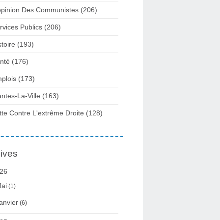
opinion Des Communistes
(206)
rvices Publics
(206)
stoire
(193)
nté
(176)
plois
(173)
ntes-La-Ville
(163)
tte Contre L'extrême Droite
(128)
ives
26
ai
(1)
anvier
(6)