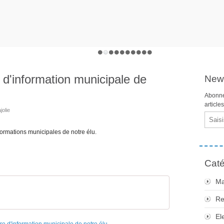
e d'information municipale de
News
Abonne
article
jolie
Email
nformations municipales de notre élu.
Caté
Ma
Re
El