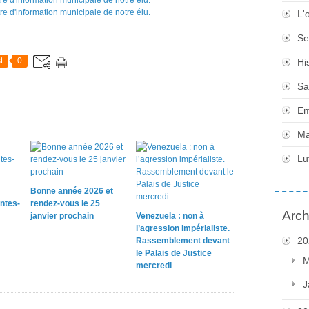
L'
Se
t
0
Hi
Sa
Em
Ma
Lu
Bonne année 2026 et
ntes-
rendez-vous le 25
Arch
janvier prochain
Venezuela : non à
l’agression impérialiste.
20
Rassemblement devant
le Palais de Justice
M
mercredi
J