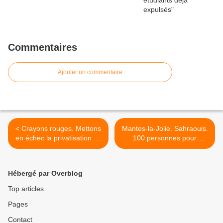
Commentaires
Ajouter un commentaire
< Crayons rouges. Mettons
Mantes-la-Jolie. Sahraouis.
en échec la privatisation de
100 personnes pour
la formation professionnelle
s'informer et pour le droit
des peuples à disposer
d'eux-mêmes. >
Hébergé par Overblog
Top articles
Pages
Contact