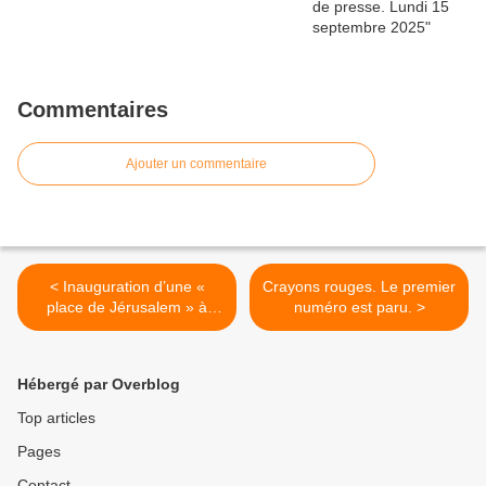
Commentaires
Ajouter un commentaire
< Inauguration d’une «
Crayons rouges. Le premier
place de Jérusalem » à
numéro est paru. >
Paris : communistes,
dénonçons le soutien
scandaleux de la
Hébergé par Overblog
municipalité d’Anne Hidalgo
à la politique de l’Etat
Top articles
d’Israël !
Pages
Contact