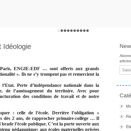
t Idéologie
News
Abonne
article
Email
 Paris, ENGIE-EDF … sont offerts aux grands
onalité ». Ils ne s’y trompent pas et remercient la
 l’Etat. Perte d’indépendance nationale dans la
gie, de l’aménagement du territoire. Avec pour
Caté
cturation des conditions de travail et de notre
Ma
quer : celle de l’école. Derrière l’obligation «
Re
ants dès 2 ans, de rapprocher primaire-collège …
Il
Il brade l’école publique. C’est la porte ouverte aux
El
ontenu pédagogique; aux écoles maternelles privées