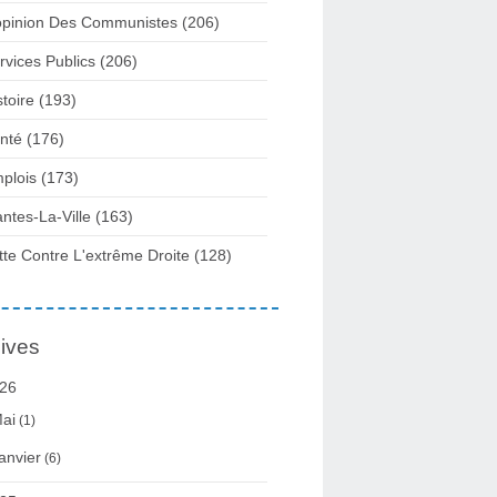
opinion Des Communistes
(206)
rvices Publics
(206)
stoire
(193)
nté
(176)
plois
(173)
ntes-La-Ville
(163)
tte Contre L'extrême Droite
(128)
ives
26
ai
(1)
anvier
(6)