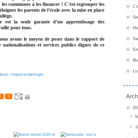
ra les communes à les financer ! C’est regrouper les
L'
 éloigner les parents de l’école avec la mise en place
ollège.
Se
te est la seule garante d’un apprentissage des
aille pour tous.
Hi
Sa
 nous avons le moyen de peser dans le rapport de
 nationalisations et services publics dignes de ce
Em
Ma
Lu
Arch
t
0
20
M
J