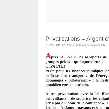
Privatisations = Argent e
12 Mai 2019, 07:09am
|
Publié par pcfmanteslajolie
A
près la SNCF, les aéroports de
groupes privés – qu’importe leur « nati
loi PACTE!
Perte pour les finances publiques de
maîtrise des transports, de l’éner
dommages « collatéraux » : la déstru
quotidien rural ou urbain.
Autre privatisation avec la loi Blan
bienveillante » de scolariser les enf
n’y a pas d’« école de la confiance » . 
jardins d’enfants – payants et sans c