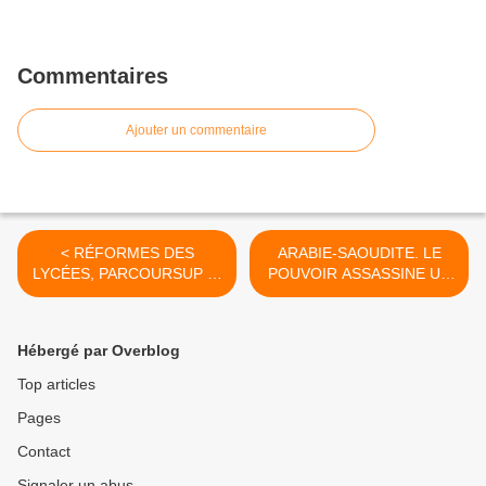
Commentaires
Ajouter un commentaire
< RÉFORMES DES
ARABIE-SAOUDITE. LE
LYCÉES, PARCOURSUP …
POUVOIR ASSASSINE UN
C’EST L’EDUCATION
JOURNALISTE. LA
NATIONALE QUI EST
FRANCE POURSUIT SA
ATTAQUÉE.
COOPÉRATION MILITAIRE.
Hébergé par Overblog
>
Top articles
Pages
Contact
Signaler un abus