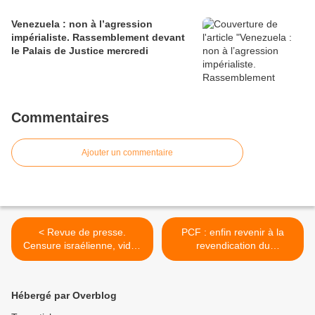
Venezuela : non à l’agression
impérialiste. Rassemblement devant
le Palais de Justice mercredi
Commentaires
Ajouter un commentaire
< Revue de presse.
PCF : enfin revenir à la
Censure israélienne, vidéo
revendication du
surveillance et démocratie
désarmement nucléaire de
locale avec les élus
la France >
minoritaires
Hébergé par Overblog