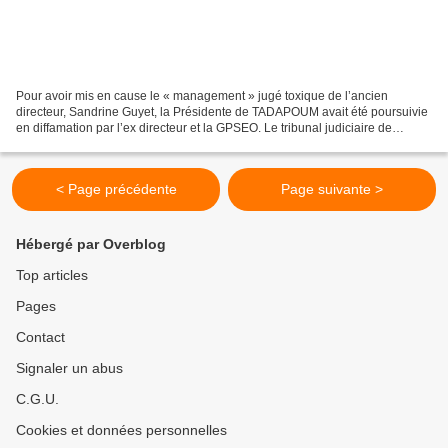
Pour avoir mis en cause le « management » jugé toxique de l’ancien
directeur, Sandrine Guyet, la Présidente de TADAPOUM avait été poursuivie
en diffamation par l’ex directeur et la GPSEO. Le tribunal judiciaire de
Versailles a rejeté la plainte et relaxé...
< Page précédente
Page suivante >
Hébergé par Overblog
Top articles
Pages
Contact
Signaler un abus
C.G.U.
Cookies et données personnelles