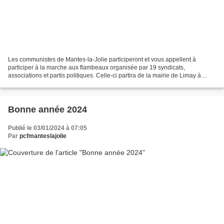
Les communistes de Mantes-la-Jolie participeront et vous appellent à
participer à la marche aux flambeaux organisée par 19 syndicats,
associations et partis politiques. Celle-ci partira de la mairie de Limay à
18h30 pour se diriger vers l'Hôtel de Ville...
Bonne année 2024
Publié le 03/01/2024 à 07:05
Par
pcfmanteslajolie