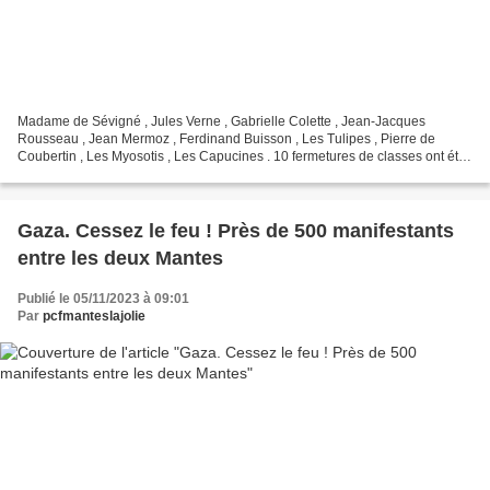
Madame de Sévigné , Jules Verne , Gabrielle Colette , Jean-Jacques
Rousseau , Jean Mermoz , Ferdinand Buisson , Les Tulipes , Pierre de
Coubertin , Les Myosotis , Les Capucines . 10 fermetures de classes ont été
annoncées. Le Maire, plutôt que d’informer...
Gaza. Cessez le feu ! Près de 500 manifestants
entre les deux Mantes
Publié le 05/11/2023 à 09:01
Par
pcfmanteslajolie