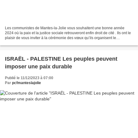
Les communistes de Mantes-la-Jolie vous souhaitent une bonne année
2024 où la paix et la justice sociale retrouveront enfin droit de cité . Ils ont le
plaisir de vous inviter à la cérémonie des vœux qu’ils organisent le
dimanche 28 janvier 2024 à partir...
ISRAËL - PALESTINE Les peuples peuvent
imposer une paix durable
Publié le 11/12/2023 à 07:00
Par
pcfmanteslajolie