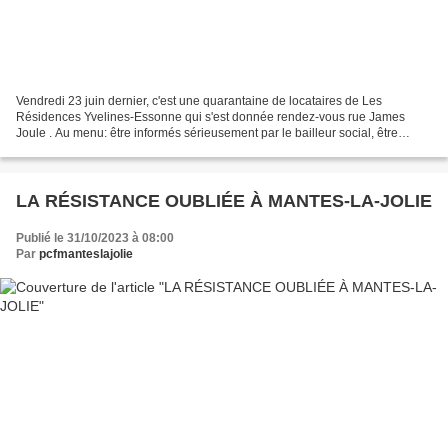
Vendredi 23 juin dernier, c'est une quarantaine de locataires de Les
Résidences Yvelines-Essonne qui s'est donnée rendez-vous rue James
Joule . Au menu: être informés sérieusement par le bailleur social, être
respectés. Or c'est bien le contraire qui...
LA RÉSISTANCE OUBLIÉE À MANTES-LA-JOLIE
Publié le 31/10/2023 à 08:00
Par
pcfmanteslajolie