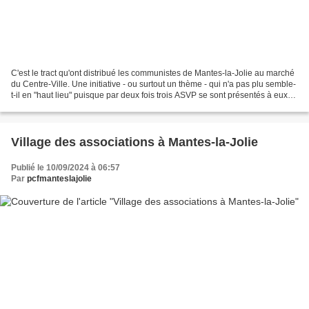
C'est le tract qu'ont distribué les communistes de Mantes-la-Jolie au marché
du Centre-Ville. Une initiative - ou surtout un thème - qui n'a pas plu semble-
t-il en "haut lieu" puisque par deux fois trois ASVP se sont présentés à eux
pour tenter de faire...
Village des associations à Mantes-la-Jolie
Publié le 10/09/2024 à 06:57
Par
pcfmanteslajolie