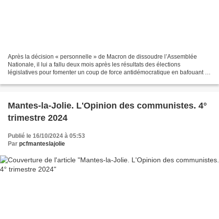
Après la décision « personnelle » de Macron de dissoudre l’Assemblée
Nationale, il lui a fallu deux mois après les résultats des élections
législatives pour fomenter un coup de force antidémocratique en bafouant le
résultat des urnes. En nommant Premier...
Mantes-la-Jolie. L'Opinion des communistes. 4°
trimestre 2024
Publié le 16/10/2024 à 05:53
Par
pcfmanteslajolie